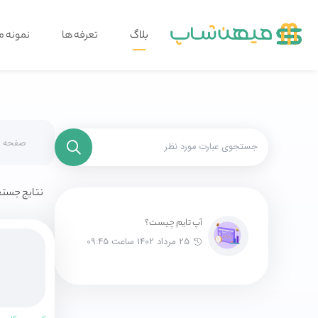
بلاگ
تعرفه ها
نمونه م
صفحه ا
نتایج جستج
آپ تایم چیست؟
25 مرداد 1402 ساعت 09:45