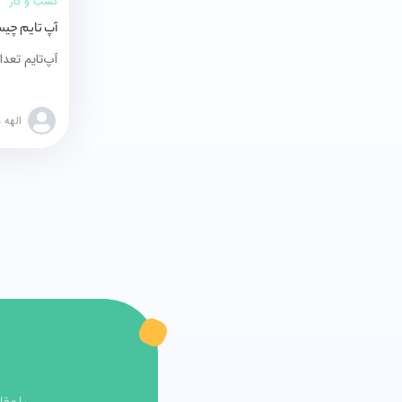
کسب و کار
آپ تایم چی
الهه 