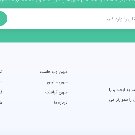
لات طراحی سایت و برنامه نویسی میهن شاپ به روز باشید و از تخفیف های ما با خبر
میهن وب هاست
تم
میهن مانیتور
سو
به ایجاد و یا
میهن گرافیک
قو
را هموارتر می
درباره ما
ه