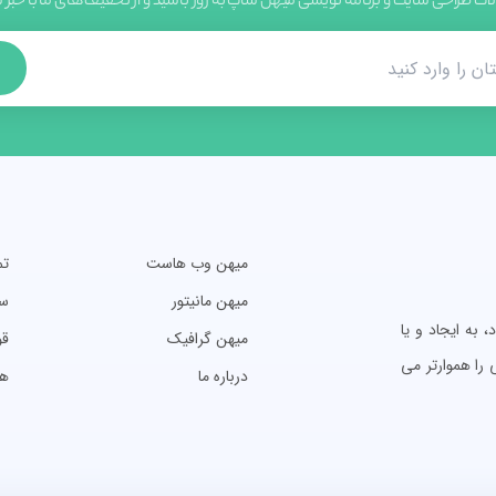
لات طراحی سایت و برنامه نویسی میهن شاپ به روز باشید و از تخفیف های ما با خبر
میهن وب هاست
تم
میهن مانیتور
سو
به ایجاد و یا
میهن گرافیک
قو
را هموارتر می
درباره ما
ه