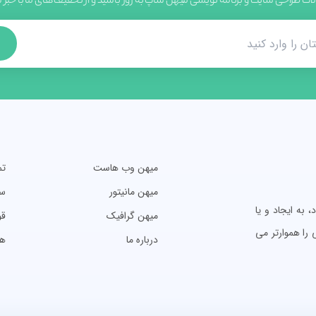
لات طراحی سایت و برنامه نویسی میهن شاپ به روز باشید و از تخفیف های ما با خبر
میهن وب هاست
تم
میهن مانیتور
سو
به ایجاد و یا
میهن گرافیک
قو
را هموارتر می
درباره ما
ه