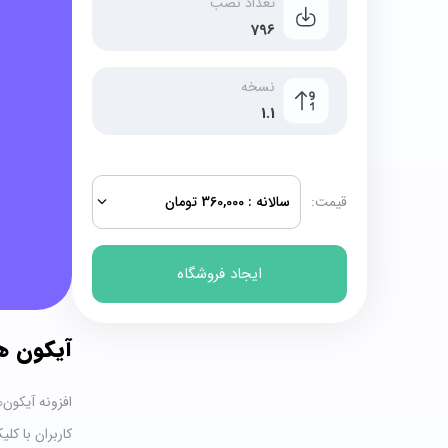
تعداد نصب
796
نسخه
1.1
قیمت:
سالانه :
360,000 تومان
ایجاد فروشگاه
آيکون ه
افزونه آیکون
کاربران با کل